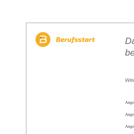
Da
be
Wei
Ange
Angeb
Angeb